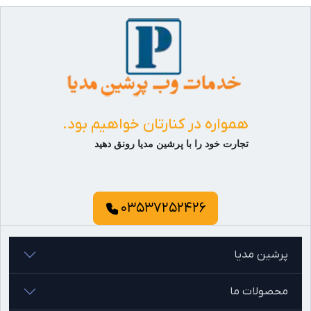
همواره در کنارتان خواهیم بود.
تجارت خود را با پرشین مدیا رونق دهید
03537252426
پرشین مدیا
محصولات ما